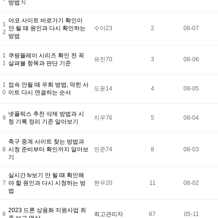
방법
N
야코 사이트 바로가기 확인이
1
안 될 때 원인과 다시 확인하는
수아23
2
08-07
2
방법
1
쿠팡플레이 시리즈 확인 전 꼭
유진70
3
08-06
1
살펴볼 항목과 판단 기준
1
접속 안될 때 우회 방법, 막힌 사
도윤14
4
08-05
0
이트 다시 연결하는 순서
넷플릭스 추천 삭제 방법과 시
9
지우76
5
08-04
청 기록 정리 기준 알아보기
축구 중계 사이트 찾는 방법과
8
시청 준비부터 확인까지 알아보
민준74
8
08-03
기
실시간 tv보기 안 될 때 확인해
7
야 할 원인과 다시 시청하는 방
현우20
11
08-02
법
2023 드론 상용화 지원사업 최
6
최고관리자
87
05-11