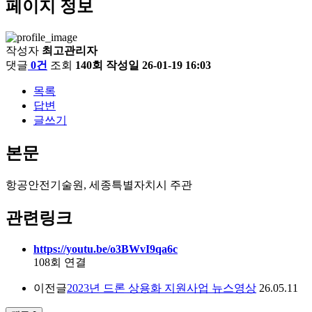
페이지 정보
작성자
최고관리자
댓글
0건
조회
140회
작성일
26-01-19 16:03
목록
답변
글쓰기
본문
항공안전기술원, 세종특별자치시 주관
관련링크
https://youtu.be/o3BWvI9qa6c
108회 연결
이전글
2023년 드론 상용화 지원사업 뉴스영상
26.05.11